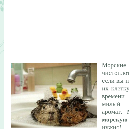
Морские
чистопл
если вы н
их клетк
времени
милый 
аромат.
морскую
нужно