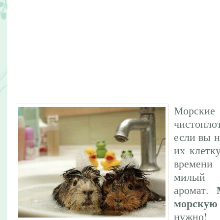
Морские
чистопл
если вы н
их клетк
времени
милый 
аромат.
морскую
нужно