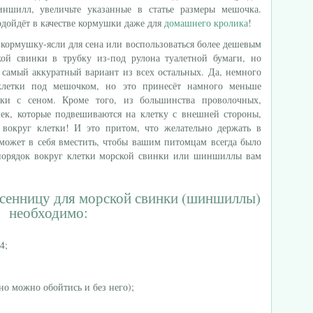
ншилл, увеличьте указанные в статье размеры мешочка.
дойдёт в качестве кормушки даже для
домашнего кролика
!
кормушку-ясли для сена или воспользоваться более дешевым
кой свинки в трубку из-под рулона туалетной бумаги, но
 самый аккуратный вариант из всех остальных. Да, немного
клетки под мешочком, но это принесёт намного меньше
бки с сеном. Кроме того, из большинства проволочных,
ек, которые подвешиваются на клетку с внешней стороны,
 вокруг клетки! И это притом, что желательно держать в
сможет в себя вместить, чтобы вашим питомцам всегда было
спорядок вокруг клетки морской свинки или шиншиллы вам
сенницу для морской свинки (шиншиллы)
необходимо:
4;
но можно обойтись и без него);