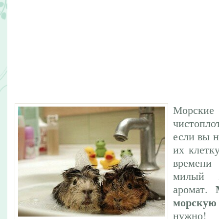
Морские
чистопл
если вы н
их клетк
времени
милый 
аромат.
морскую
нужно