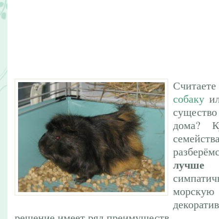
Считаете
собаку
и
существ
дома? К
семейств
разберём
лучше 
симпат
морск
декорати
решение имеет ряд преимуществ.