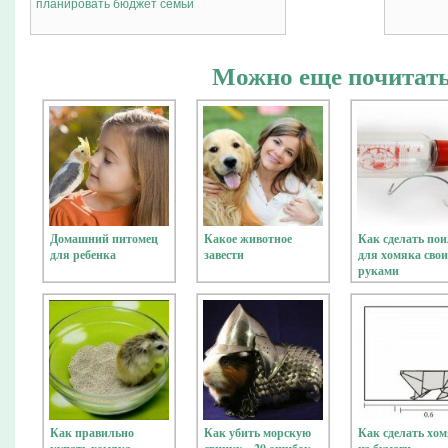
планировать бюджет семьи
Можно еще почитать
Домашний питомец
Какое животное
Как сделать по
для ребенка
завести
для хомяка сво
руками
Как правильно
Как убить морскую
Как сделать хо