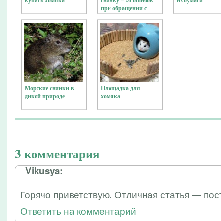
купать хомяка
свинку – 20 ошибок
из бумаги
при обращении с
питомцем
Морские свинки в
Площадка для
дикой природе
хомяка
3 комментария
Vikusya:
Горячо приветствую. Отличная статья — пос
Ответить на комментарий