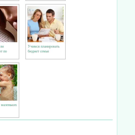
сли
Учимся планировать
т по
бюджет семьи
 маленьких