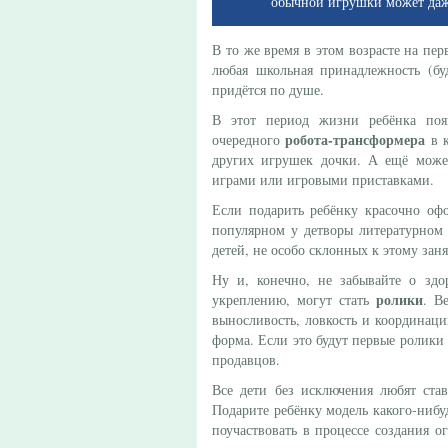
обычной игрушки может даж
В то же время в этом возрасте на пер
любая школьная принадлежность (бу
придётся по душе.
В этот период жизни ребёнка поя
робота-трансформера
очередного
в к
других игрушек дочки. А ещё може
играми или игровыми приставками.
Если подарить ребёнку красочно о
популярном у детворы литературном 
детей, не особо склонных к этому зан
Ну и, конечно, не забывайте о здор
ролики
укреплению, могут стать
. В
выносливость, ловкость и координаци
форма. Если это будут первые ролики
продавцов.
Все дети без исключения любят став
Подарите ребёнку модель какого-нибуд
поучаствовать в процессе создания о