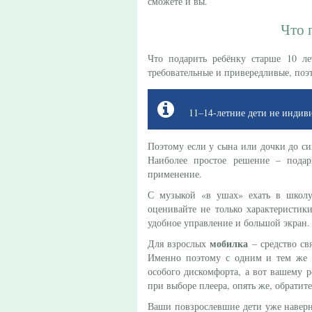
сможете и вы.
Что 
Что подарить ребёнку старше 10 л
требовательные и привередливые, поэт
11–14-летние дети не индив
Поэтому если у сына или дочки до с
Наиболее простое решение – пода
применение.
С музыкой «в ушах» ехать в школ
оценивайте не только характеристик
удобное управление и большой экран.
мобилка
Для взрослых
– средство свя
Именно поэтому с одним и тем же т
особого дискомфорта, а вот вашему р
при выборе плеера, опять же, обратите
Ваши повзрослевшие дети уже наверня