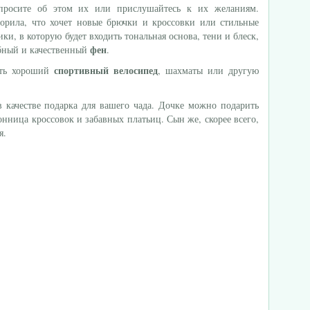
просите об этом их или прислушайтесь к их желаниям.
орила, что хочет новые брючки и кроссовки или стильные
ки, в которую будет входить тональная основа, тени и блеск,
фен
обный и качественный
.
спортивный велосипед
ить хороший
, шахматы или другую
качестве подарка для вашего чада. Дочке можно подарить
онница кроссовок и забавных платьиц. Сын же, скорее всего,
я.