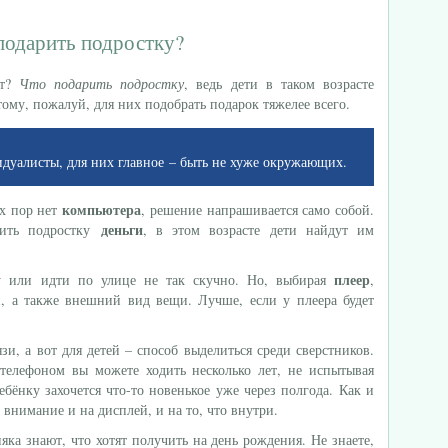
подарить подростку?
ет?
Что подарить подростку
, ведь дети в таком возрасте
ому, пожалуй, для них подобрать подарок тяжелее всего.
идуалисты, для них главное – быть не хуже окружающих.
компьютера
их пор нет
, решение напрашивается само собой.
деньги
рить подростку
, в этом возрасте дети найдут им
плеер
у или идти по улице не так скучно. Но, выбирая
,
и, а также внешний вид вещи. Лучше, если у плеера будет
зи, а вот для детей – способ выделиться среди сверстников.
елефоном вы можете ходить несколько лет, не испытывая
ебёнку захочется что-то новенькое уже через полгода. Как и
 внимание и на дисплей, и на то, что внутри.
ка знают, что хотят получить на день рождения. Не знаете,