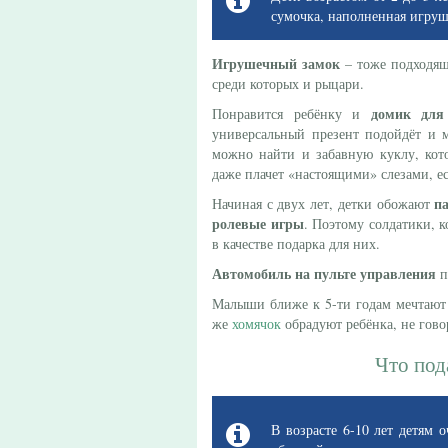
сумочка, наполненная игру
Игрушечный замок
– тоже подходящ
среди которых и рыцари.
домик для
Понравится ребёнку и
универсальный презент подойдёт и м
можно найти и забавную куклу, кото
даже плачет «настоящими» слезами, ес
п
Начиная с двух лет, детки обожают
ролевые игры
. Поэтому солдатики, 
в качестве подарка для них.
Автомобиль на пульте управления
п
Малыши ближе к 5-ти годам мечтаю
же
хомячок
обрадуют ребёнка, не гово
Что под
В возрасте 6-10 лет детям о