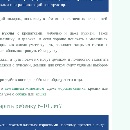
шками или развивающий конструктор.
ий подарок, поскольку в нём много сказочных персонажей,
 куклы
с кроватками, мебелью и даже кухней. Такой
альчику, и девочке. А если хорошо поискать в магазинах,
рая как живая умеет кушать, засыпает, закрывая глазки, и
ли «больно» тронуть её за ручку.
азлы
, а чуть позже их могут целиком и полностью захватить
коляски с пупсами, домики для кукол будут удачным выбором
риведёт в восторг ребёнка и обрадует его отца.
домашнем животном
т о
. Даже
морская свинка
, кролик или
ря уже о
собаке
или
кошке
.
арить ребенку 6-10 лет?
чень хочется казаться взрослыми, поэтому презент в виде