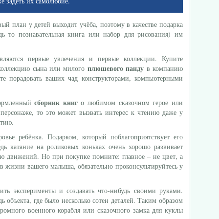
е задеть их самолюбие.
вый план у детей выходит учёба, поэтому в качестве подарка
дь то познавательная книга или набор для рисования) им
вляются первые увлечения и первые коллекции. Купите
плюшевого панду
оллекцию сына или милого
в компанию
те порадовать ваших чад конструкторами, компьютерными
сборник книг
формленный
о любимом сказочном герое или
персонаже, то это может вызвать интерес к чтению даже у
ятию.
овье ребёнка. Подарком, который поблагоприятствует его
едь катание на роликовых коньках очень хорошо развивает
ю движений. Но при покупке помните: главное – не цвет, а
 в жизни вашего малыша, обязательно проконсультируйтесь у
ить эксперименты и создавать что-нибудь своими руками.
ь объекта, где было несколько сотен деталей. Таким образом
громного военного корабля или сказочного замка для куклы