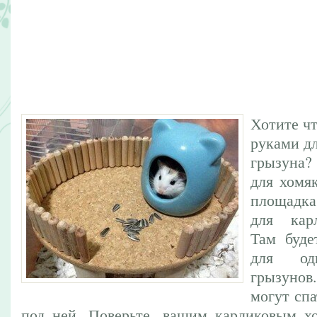
Хотите чт
руками дл
грызуна?
для хомя
площадка
для кар
Там буде
для од
грызуно
могут спа
под ней.
Поверьте, вашим карликовым хо