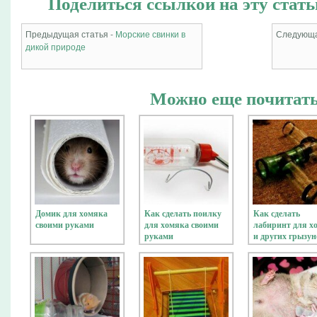
Поделиться ссылкой на эту стать
Предыдущая статья -
Морские свинки в
Следующа
дикой природе
Можно еще почитать
Домик для хомяка
Как сделать поилку
Как сделать
своими руками
для хомяка своими
лабиринт для х
руками
и других грызун