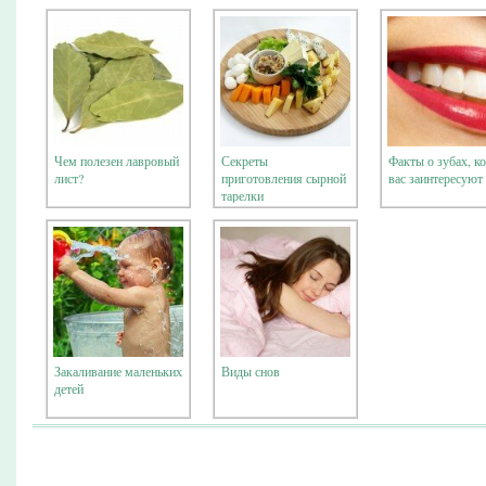
масло для еды
Чем полезен лавровый
Секреты
Факты о зубах, к
лист?
приготовления сырной
вас заинтересуют
тарелки
Закаливание маленьких
Виды снов
детей