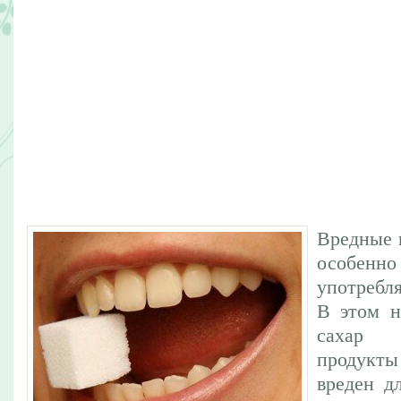
Вредные 
особен
употребл
В этом н
сахар 
продукт
вреден д