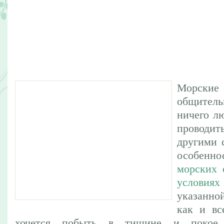
Морские
общитель
ничего л
проводит
другими 
особен
морских 
условиях
указанно
как и вс
хочется побыть в тишине и покое,