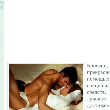
Конеч
прекра
помощ
специаль
средств,
лучшег
достижен