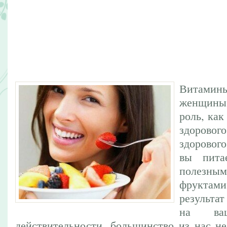
Витами
женщин
роль, как
здоров
здорового
вы пита
полезны
фруктам
результа
на ва
действительности, большинство из нас н