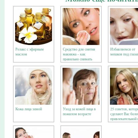
Релакс с эфирным
Средство для снятия
Избавляемся от
маслом
макияжа – как
мешков под глаз
правильно снимать
макияж
Кожа лица зимой
Уход за кожей лица в
25 советов, кото
пожилом возрасте
сделают Вас боле
привлекательной 
фотографиях