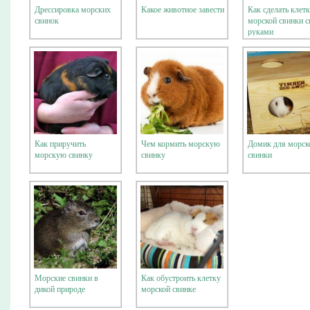
Дрессировка морских
Какое животное завести
Как сделать клет
свинок
морской свинки 
руками
Как приручить
Чем кормить морскую
Домик для морск
морскую свинку
свинку
свинки
Морские свинки в
Как обустроить клетку
дикой природе
морской свинке