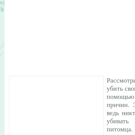
Рассмот
убить св
помощь
причин. 
ведь никт
убивать
питомц