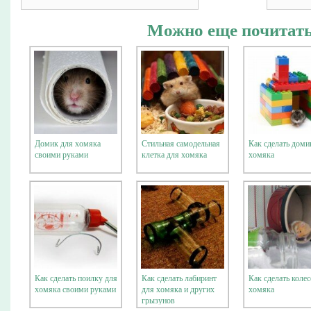
Можно еще почитать
Домик для хомяка
Стильная самодельная
Как сделать доми
своими руками
клетка для хомяка
хомяка
Как сделать поилку для
Как сделать лабиринт
Как сделать колес
хомяка своими руками
для хомяка и других
хомяка
грызунов