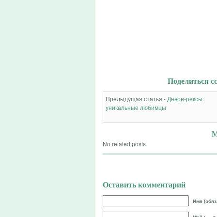
Поделиться сс
Предыдущая статья -
Девон-рексы:
уникальные любимцы
М
No related posts.
Оставить комментарий
Имя (обяз