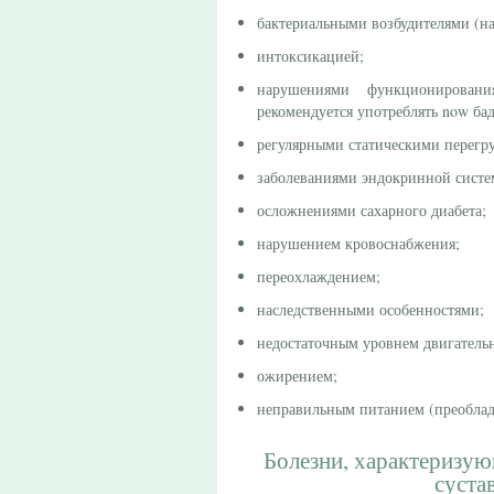
бактериальными возбудителями (на
интоксикацией;
нарушениями функционирован
рекомендуется употреблять now ба
регулярными статическими перегр
заболеваниями эндокринной сист
осложнениями сахарного диабета;
нарушением кровоснабжения;
переохлаждением;
наследственными особенностями;
недостаточным уровнем двигатель
ожирением;
неправильным питанием (преоблад
Болезни, характеризу
суста