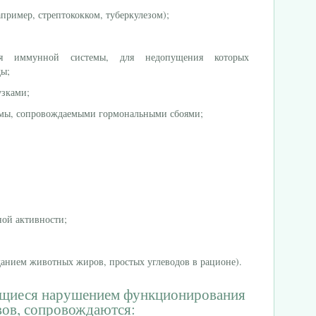
пример, стрептококком, туберкулезом);
ия иммунной системы, для недопущения которых
ды;
узками;
емы, сопровождаемыми гормональными сбоями;
ной активности;
анием животных жиров, простых углеводов в рационе).
ющиеся нарушением функционирования
вов, сопровождаются: