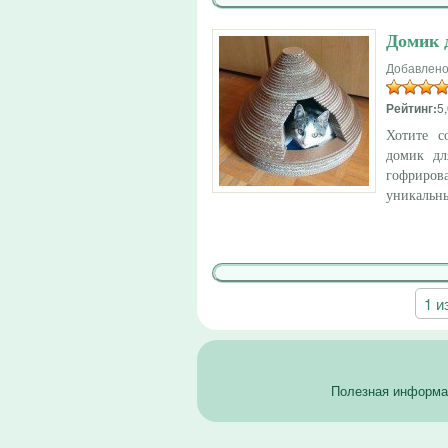
Домик 
Добавлено
Рейтинг:
5,
Хотите с
домик дл
гофриров
уникальн
1 и
Полезная информац