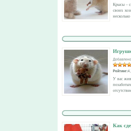
Крысы – 
своих хоз
несколько
Игрушк
Добавлено
Рейтинг:
4,
У вас жи
позабот
отсутстви
Как сд