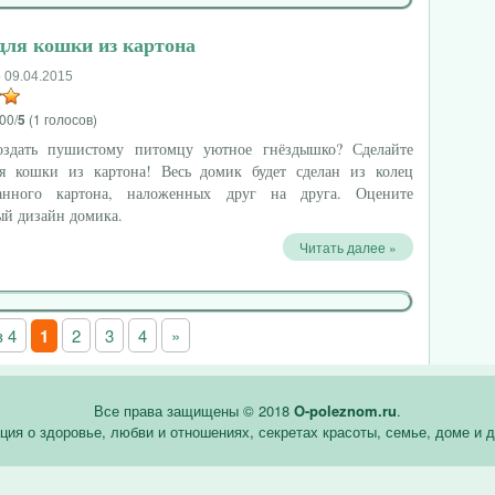
для кошки из картона
 09.04.2015
00/
5
(1 голосов)
оздать пушистому питомцу уютное гнёздышко? Сделайте
я кошки из картона! Весь домик будет сделан из колец
анного картона, наложенных друг на друга. Оцените
ый дизайн домика.
Читать далее »
з 4
1
2
3
4
»
Все права защищены © 2018
O-poleznom.ru
.
ия о здоровье, любви и отношениях, секретах красоты, семье, доме и